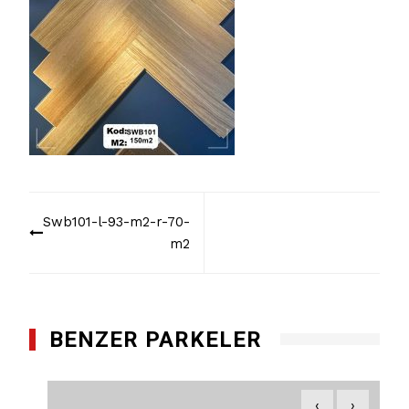
Yazı
Swb101-l-93-m2-r-70-
dolaşımı
m2
BENZER PARKELER
‹
›