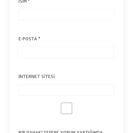
İSIM
*
E-POSTA
*
İNTERNET SITESI
BIR DAHAKI SEFERE YORUM YAPTIĞIMDA