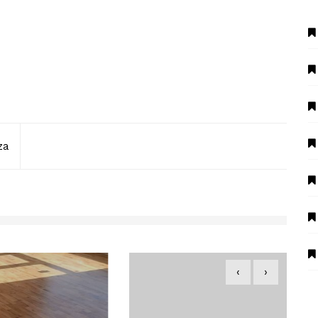
za
‹
›