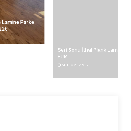
Seri Sonu İthal Plank Lamine Parke 32
EUR
14 TEMMUZ 2025