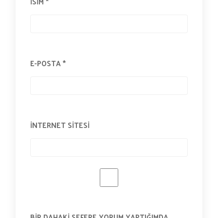
İSIM
*
E-POSTA
*
İNTERNET SITESI
BIR DAHAKI SEFERE YORUM YAPTIĞIMDA