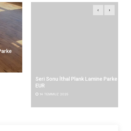
‹
›
Seri Sonu İthal Plank Lamine Parke 32
EUR
14 TEMMUZ 2025