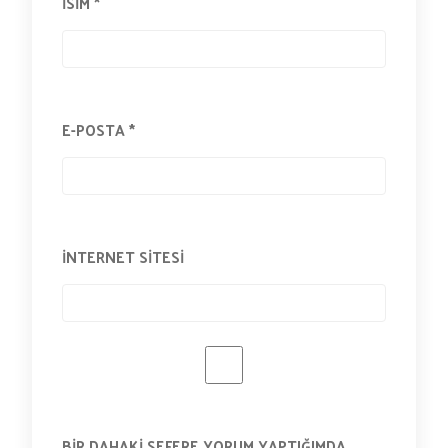
İSIM
*
E-POSTA
*
İNTERNET SITESI
BIR DAHAKI SEFERE YORUM YAPTIĞIMDA