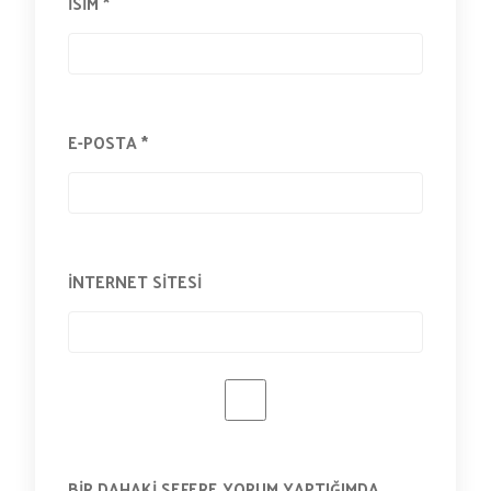
İSIM
*
E-POSTA
*
İNTERNET SITESI
BIR DAHAKI SEFERE YORUM YAPTIĞIMDA