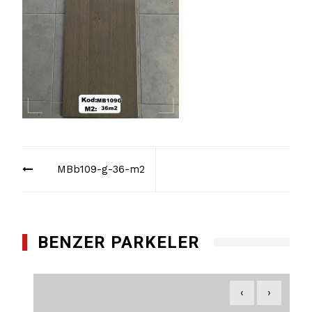
Yazı
MBb109-g-36-m2
dolaşımı
BENZER PARKELER
‹
›