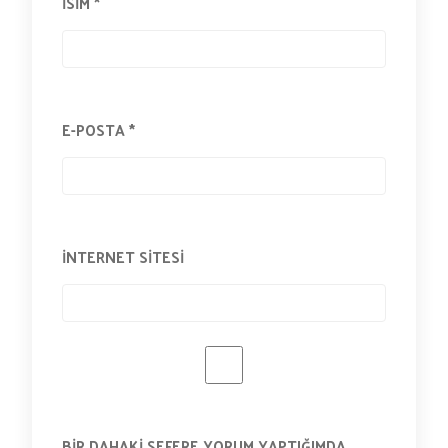
İSIM
*
E-POSTA
*
İNTERNET SITESI
BIR DAHAKI SEFERE YORUM YAPTIĞIMDA