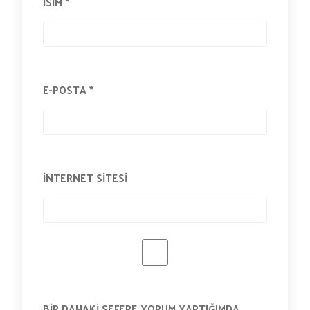
İSIM
*
E-POSTA
*
İNTERNET SITESI
BIR DAHAKI SEFERE YORUM YAPTIĞIMDA