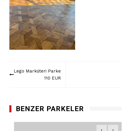
Yazı
Lego Marküteri Parke
dolaşımı
110 EUR
BENZER PARKELER
‹
›