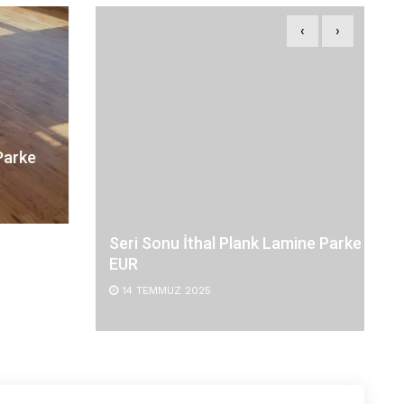
‹
›
Seri Sonu İthal Plank Lamine Parke 32
EUR
14 TEMMUZ 2025