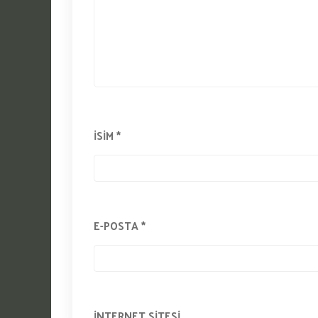
İSIM
*
E-POSTA
*
İNTERNET SITESI