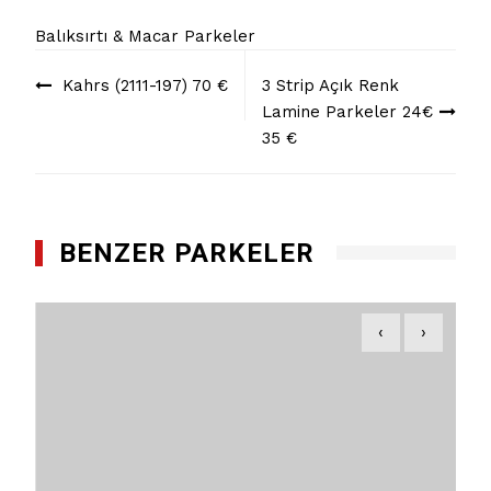
Balıksırtı & Macar Parkeler
Yazı
Kahrs (2111-197) 70 €
3 Strip Açık Renk
dolaşımı
Lamine Parkeler 24€ –
35 €
BENZER PARKELER
‹
›
İthal Macar Parke (Fırçalı Yağlı) 55 €