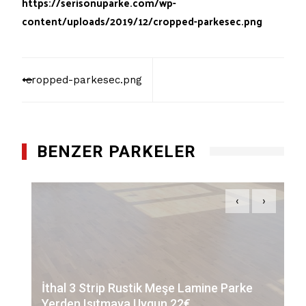
https://serisonuparke.com/wp-
content/uploads/2019/12/cropped-parkesec.png
Yazı
cropped-parkesec.png
dolaşımı
BENZER PARKELER
‹
›
İthal 3 Strip Rustik Meşe Lamine Parke
Yerden Isıtmaya Uygun 22€