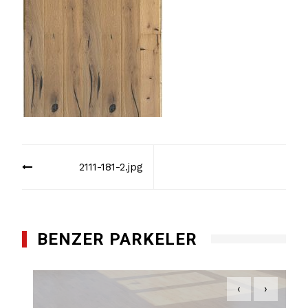
Yazı
2111-181-2.jpg
dolaşımı
BENZER PARKELER
‹
›