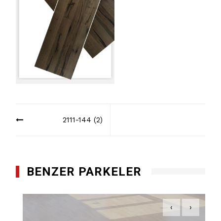
Yazı
2111-144 (2)
dolaşımı
BENZER PARKELER
‹
›